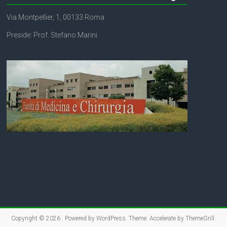
o
e
A
Via Montpellier, 1, 00133 Roma
o
r
p
Preside: Prof. Stefano Marini
k
p
Copyright © 2026
. Powered by
WordPress
. Theme: Accelerate by
ThemeGrill
.