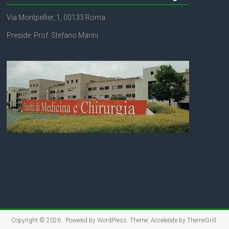
o
e
A
Via Montpellier, 1, 00133 Roma
o
r
p
Preside: Prof. Stefano Marini
k
p
Copyright © 2026
. Powered by
WordPress
. Theme: Accelerate by
ThemeGrill
.